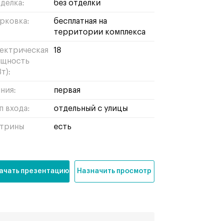
делка:
без отделки
рковка:
бесплатная на
территории комплекса
ектрическая
18
щность
т):
ния:
первая
п входа:
отдельный с улицы
трины
есть
ачать презентацию
Назначить просмотр