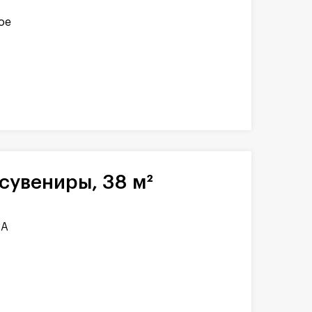
ое
сувениры, 38 м²
1А