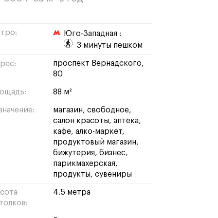
тро:
Юго-Западная :
3 минуты пешком
проспект Вернадского,
рес:
80
ощадь:
88 м²
значение:
магазин
свободное
салон красоты
аптека
кафе
алко-маркет
продуктовый магазин
бижутерия
бизнес
парикмахерская
продукты
сувениры
сота
4.5 метра
толков: