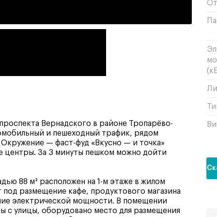
От
Па
Эл
мо
(кВ
Ли
Ти
 проспекта Вернадского в районе Тропарёво-
Ви
омобильный и пешеходный трафик, рядом
 Окружение — фаст-фуд «Вкусно — и точка»
ые центры. За 3 минуты пешком можно дойти
Ск
ью 88 м² расположен на 1-м этаже в жилом
т под размещение кафе, продуктового магазина
ение электрической мощности. В помещении
ы с улицы, оборудовано место для размещения