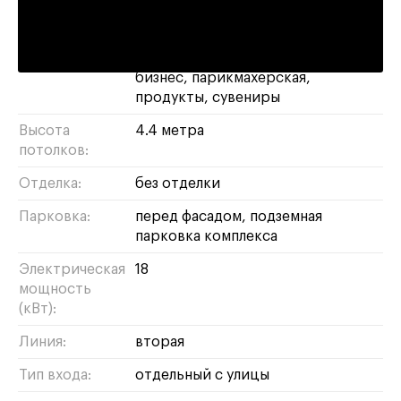
Назначение:
магазин
свободное
банк
салон
красоты
кафе
пункт выдачи
продуктовый магазин
бижутерия
бизнес
парикмахерская
продукты
сувениры
Высота
4.4 метра
потолков:
Отделка:
без отделки
Парковка:
перед фасадом, подземная
парковка комплекса
Электрическая
18
мощность
(кВт):
Линия:
вторая
Тип входа:
отдельный с улицы