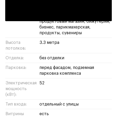
Площадь:
98 м²
Назначение:
магазин
свободное
салон
красоты
кафе
пункт выдачи
продуктовый магазин
бижутерия
бизнес
парикмахерская
продукты
сувениры
Высота
3.3 метра
потолков:
Отделка:
без отделки
Парковка:
перед фасадом, подземная
парковка комплекса
Электрическая
52
мощность
(кВт):
Тип входа:
отдельный с улицы
Витрины
есть