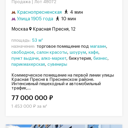
Продажа |
Лот 48072
Краснопресненская
4 мин
Улица 1905 года
10 мин
Москва
Красная Пресня, 12
площадь:
53 м²
назначение:
торговое помещение под
магазин
свободное
салон красоты
шоурум
кафе
пункт выдачи
алко-маркет
бижутерия
бизнес
парикмахерская
сувениры
Коммерческое помещение на первой линии улицы
Красная Пресня в Пресненском районе.
Интенсивный пешеходный и автомобильный
трафик,...
77 000 000 ₽
1 453 000 ₽ за м²