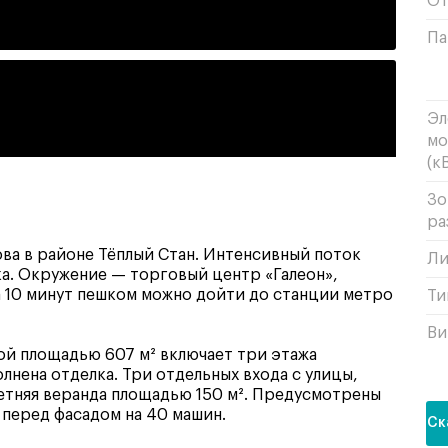
От
Па
Эл
мо
(кВ
Зо
ра
ова в районе Тёплый Стан. Интенсивный поток
Ли
а. Окружение — торговый центр «Галеон»,
а 10 минут пешком можно дойти до станции метро
Ти
Ви
й площадью 607 м² включает три этажа
олнена отделка. Три отдельных входа с улицы,
етняя веранда площадью 150 м². Предусмотрены
 перед фасадом на 40 машин.
Ск