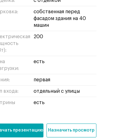
делка:
с отделкой
рковка:
собственная перед
фасадом здания на 40
машин
ектрическая
200
щность
т):
на
есть
згрузки:
ния:
первая
п входа:
отдельный с улицы
трины
есть
ачать презентацию
Назначить просмотр