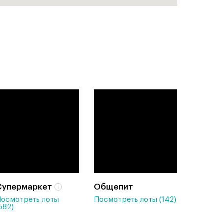
Супермаркет
Общепит
осмотреть лоты
Посмотреть лоты (142)
582)