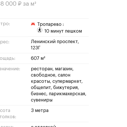
8 000 ₽ за м²
тро:
Тропарево :
10 минут пешком
Ленинский проспект,
рес:
123Г
ощадь:
607 м²
значение:
ресторан
магазин
свободное
салон
красоты
супермаркет
общепит
бижутерия
бизнес
парикмахерская
сувениры
сота
3 метра
толков: