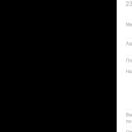
23
Ме
Ад
Пл
На
Вы
по