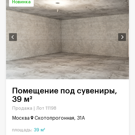
Новинка
Помещение под сувениры,
39 м²
Продажа |
Лот 11198
Москва
Скотопрогонная, 31А
площадь:
39 м²