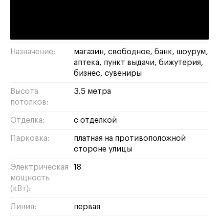
Адрес:
Красная Пресня, 38
Площадь:
69 м²
Назначение:
магазин
свободное
банк
шоурум
аптека
пункт выдачи
бижутерия
бизнес
сувениры
Высота
3.5 метра
потолков:
Отделка:
с отделкой
Парковка:
платная на противоположной
стороне улицы
Электрическая
18
мощность
(кВт):
Линия:
первая