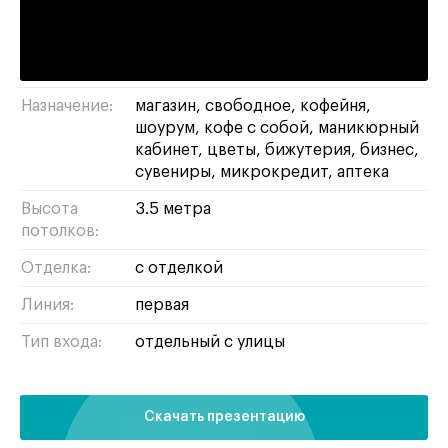
Адрес:
Долгоруковская, 32
Площадь:
26 м²
Назначение:
магазин
свободное
кофейня
шоурум
кофе с собой
маникюрный
кабинет
цветы
бижутерия
бизнес
сувениры
микрокредит
аптека
Высота
3.5 метра
потолков:
Отделка:
с отделкой
Линия:
первая
Тип входа:
отдельный с улицы
Скачать презентацию