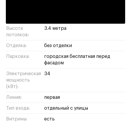
красоты
кафе
пункт выдачи
алко-
маркет
бижутерия
бизнес
парикмахерская
сувениры
Высота
3.4 метра
потолков:
Отделка:
без отделки
Парковка:
городская бесплатная перед
фасадом
Электрическая
34
мощность
(кВт):
Линия:
первая
Тип входа:
отдельный с улицы
Витрины
есть