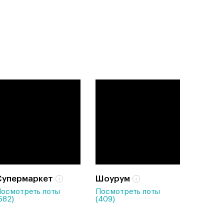
Супермаркет
Шоурум
осмотреть лоты
Посмотреть лоты
582)
(409)