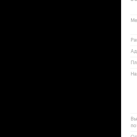
Ме
Ра
Ад
Пл
На
Вы
по