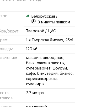
тро:
Белорусская :
3 минуты пешком
тверской
/
ЦАО
йон/округ:
рес:
1-я Тверская Ямская, 25с1
ощадь:
120 м²
значение:
магазин
свободное
банк
салон красоты
супермаркет
шоурум
кафе
бижутерия
бизнес
парикмахерская
сувениры
сота
2.7 метра
толков: