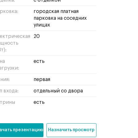
делка:
с отделкой
рковка:
городская платная
парковка на соседних
улицах
ектрическая
20
щность
т):
на
есть
згрузки:
ния:
первая
п входа:
отдельный со двора
трины
есть
ачать презентацию
Назначить просмотр