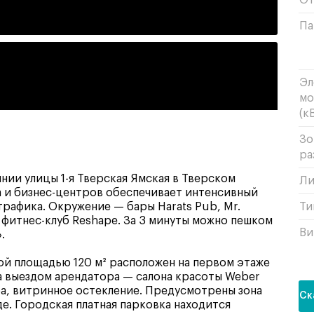
От
Па
Эл
мо
(кВ
Зо
ра
ии улицы 1-я Тверская Ямская в Тверском
Ли
а и бизнес-центров обеспечивает интенсивный
рафика. Окружение — бары Harats Pub, Mr.
Ти
 фитнес-клуб Reshape. За 3 минуты можно пешком
Ви
.
й площадью 120 м² расположен на первом этаже
за выездом арендатора — салона красоты Weber
ора, витринное остекление. Предусмотрены зона
Ск
де. Городская платная парковка находится