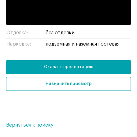
Площадь:
718 м²
Тип здания:
бизнес-центр
Отделка:
без отделки
Парковка:
подземная и наземная гостевая
Скачать презентацию
Назначить просмотр
Вернуться к поиску