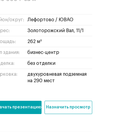
йон/округ:
лефортово
/
ЮВАО
рес:
Золоторожский Вал, 11/1
ощадь:
262 м²
п здания:
бизнес-центр
делка:
без отделки
рковка:
двухуровневая подземная
на 290 мест
ачать презентацию
Назначить просмотр