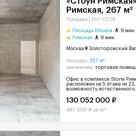
«Стоун Римская»
Римская, 267 м²
Продажа |
Лот 13226
Площадь Ильича
9 мин
Римская
9 мин
Москва
Золоторожский Вал,
площадь:
267 м²
назначение:
торговое помещ
Офис в комплексе Stone Рим
расположен на 5 этаже из 23,
возможность естественного..
130 052 000 ₽
487 000 ₽ за м²