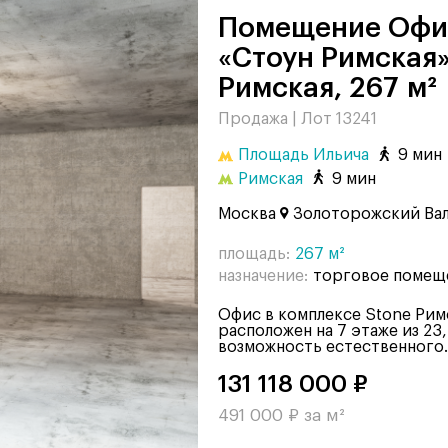
Помещение Офис в комплексе
«Стоун Римская»
Римская, 267 м²
Продажа |
Лот 13241
Площадь Ильича
9 мин
Римская
9 мин
Москва
Золоторожский Вал,
площадь:
267 м²
назначение:
торговое помещ
Офис в комплексе Stone Рим
расположен на 7 этаже из 23,
возможность естественного..
131 118 000 ₽
491 000 ₽ за м²