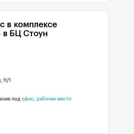
 в БЦ Стоун
 11/1
ение под
офис
рабочее место