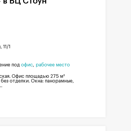
 в БЦ Стоун
 11/1
ение под
офис
рабочее место
ская. Офис площадью 275 м²
 без отделки. Окна: панорамные,
.