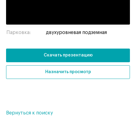
Тип здания:
бизнес-центр
Отделка:
без отделки
Парковка:
двухуровневая подземная
Скачать презентацию
Назначить просмотр
Вернуться к поиску