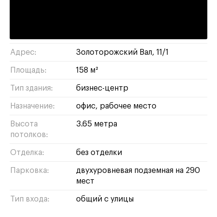
Римская :
9 минут пешком
лефортово
/
ЮВАО
Район/округ:
Адрес:
Золоторожский Вал, 11/1
Площадь:
158 м²
Тип здания:
бизнес-центр
Назначение:
офис
рабочее место
Высота
3.65 метра
потолков:
Отделка:
без отделки
Парковка:
двухуровневая подземная на 290
мест
Тип входа:
общий с улицы