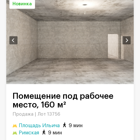
Новинка
Помещение под рабочее
место, 160 м²
Продажа |
Лот 13756
Площадь Ильича
9 мин
Римская
9 мин