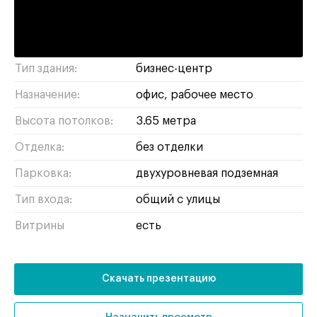
Нижние Мнёвники, 39/41
Адрес:
Площадь:
496 м²
Тип здания:
бизнес-центр
Назначение:
офис
рабочее место
Высота потолков:
3.65 метра
Отделка:
без отделки
Парковка:
двухуровневая подземная
Тип входа:
общий с улицы
Витрины
есть
Скачать презентацию