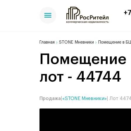
+7
Главная
STONE Мневники
Помещение в БЦ
Помещение в БЦ STONE Мневники, 116 м²,
лот - 44744
Продажа
|
«STONE Мневники»
| Лот 447