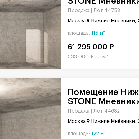
STONE Мневники,
Продажа |
Лот 44758
Москва
Нижние Мнёвники, 
площадь:
115 м²
61 295 000 ₽
533 000 ₽ за м²
Помещение Нижние Мнёвники в БЦ
STONE Мневники,
Продажа |
Лот 44682
Москва
Нижние Мнёвники, 
площадь:
122 м²