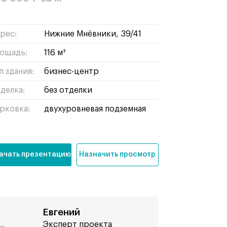
рес:
Нижние Мнёвники, 39/41
ощадь:
116 м²
п здания:
бизнес-центр
делка:
без отделки
рковка:
двухуровневая подземная
ачать презентацию
Назначить просмотр
Евгений
Эксперт проекта