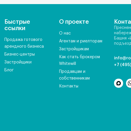
Быстрые
О проекте
Конт
ссылки
Преснен
набереж
О нас
Башня «
Продажа готового
Агентам и риелторам
подъезд
арендного бизнеса
Застройщикам
Бизнес-центры
Как стать брокером
info@ro
Застройщики
Whitewill
+7 (495
Блог
Продавцам и
собственникам
Контакты