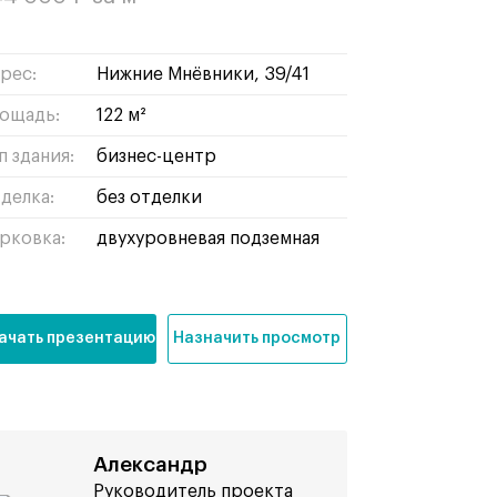
рес:
Нижние Мнёвники, 39/41
ощадь:
122 м²
п здания:
бизнес-центр
делка:
без отделки
рковка:
двухуровневая подземная
ачать презентацию
Назначить просмотр
Александр
Руководитель проекта