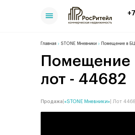
+7
Главная
STONE Мневники
Помещение в БЦ
Помещение в БЦ STONE Мневники, 122 м²,
лот - 44682
Продажа
|
«STONE Мневники»
| Лот 446