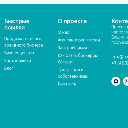
Быстрые
О проекте
Конт
ссылки
Преснен
набереж
О нас
Башня «
Продажа готового
Агентам и риелторам
подъезд
арендного бизнеса
Застройщикам
Бизнес-центры
Как стать брокером
info@ro
Застройщики
Whitewill
+7 (495
Блог
Продавцам и
собственникам
Контакты