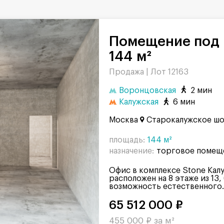
Помещение под рабочее место,
144 м²
Продажа |
Лот 12163
Воронцовская
2 мин
Калужская
6 мин
Москва
Старокалужское шо
площадь:
144 м²
назначение:
торговое помещ
Офис в комплексе Stone Кал
расположен на 8 этаже из 13,
возможность естественного..
65 512 000 ₽
455 000 ₽ за м²