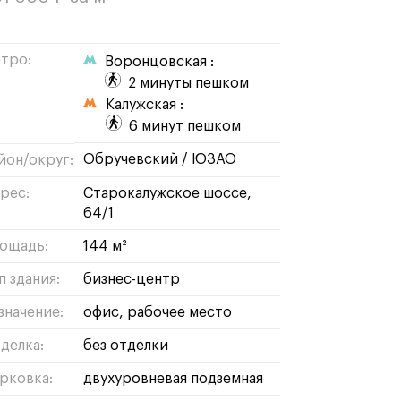
тро:
Воронцовская :
2 минуты пешком
Калужская :
6 минут пешком
обручевский
/
ЮЗАО
йон/округ:
рес:
Старокалужское шоссе,
64/1
ощадь:
144 м²
п здания:
бизнес-центр
значение:
офис
рабочее место
делка:
без отделки
рковка:
двухуровневая подземная