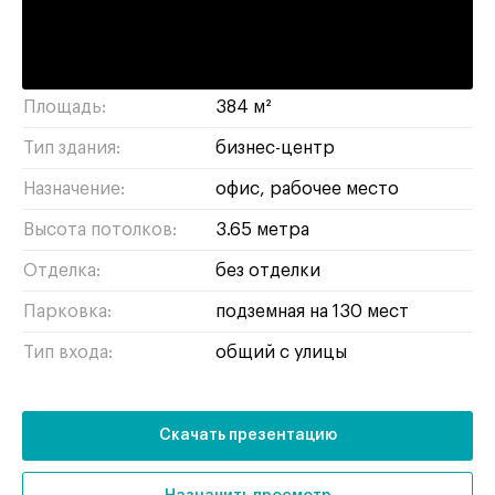
тимирязевский
/
САО
Район/округ:
Адрес:
Дмитровский проезд, 1Г
Площадь:
384 м²
Тип здания:
бизнес-центр
Назначение:
офис
рабочее место
Высота потолков:
3.65 метра
Отделка:
без отделки
Парковка:
подземная на 130 мест
Тип входа:
общий с улицы
Скачать презентацию