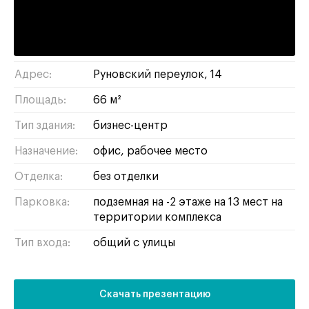
Третьяковская :
5 минут пешком
замоскворечье
/
ЦАО
Район/округ:
Адрес:
Руновский переулок, 14
Площадь:
66 м²
Тип здания:
бизнес-центр
Назначение:
офис
рабочее место
Отделка:
без отделки
Парковка:
подземная на -2 этаже на 13 мест на
территории комплекса
Тип входа:
общий с улицы
Скачать презентацию