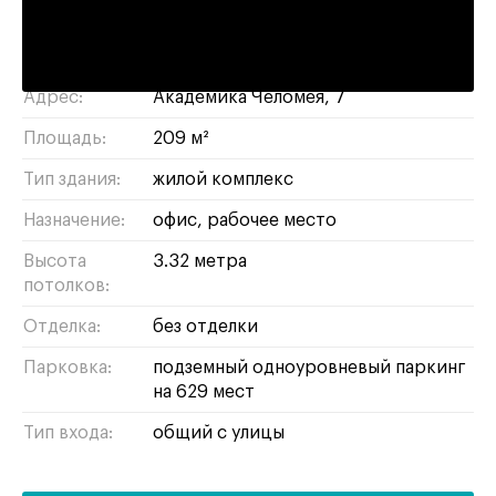
5 минут на машине
обручевский
/
ЮЗАО
Район/округ:
Адрес:
Академика Челомея, 7
Площадь:
209 м²
Тип здания:
жилой комплекс
Назначение:
офис
рабочее место
Высота
3.32 метра
потолков:
Отделка:
без отделки
Парковка:
подземный одноуровневый паркинг
на 629 мест
Тип входа:
общий с улицы