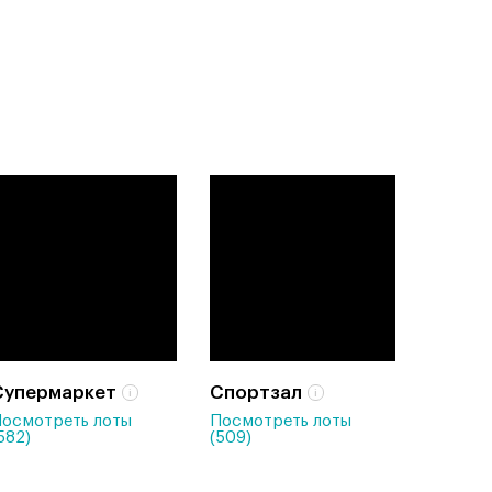
Супермаркет
Спортзал
осмотреть лоты
Посмотреть лоты
582)
(509)