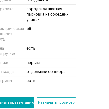
делка:
с отделкой
рковка:
городская платная
парковка на соседних
улицах
ектрическая
58
щность
т):
на
есть
згрузки:
ния:
первая
п входа:
отдельный со двора
трины
есть
ачать презентацию
Назначить просмотр