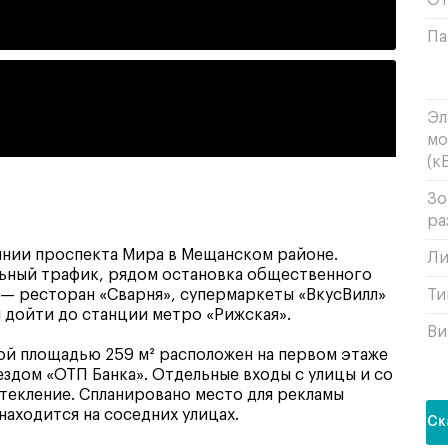
От
Па
Эл
мо
(кВ
Зо
ра
нии проспекта Мира в Мещанском районе.
Ли
ьный трафик, рядом остановка общественного
 — ресторан «Сварня», супермаркеты «ВкусВилл»
Ти
м дойти до станции метро «Рижская».
Ви
й площадью 259 м² расположен на первом этаже
ездом «ОТП Банка». Отдельные входы с улицы и со
стекление. Спланировано место для рекламы
 находится на соседних улицах.
Ск