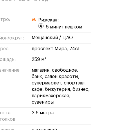
тро:
Рижская :
5 минут пешком
мещанский
/
ЦАО
йон/округ:
рес:
проспект Мира, 74с1
ощадь:
259 м²
значение:
магазин
свободное
банк
салон красоты
супермаркет
спортзал
кафе
бижутерия
бизнес
парикмахерская
сувениры
сота
3.5 метра
толков: