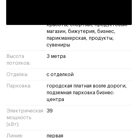
Площадь:
172 м²
Назначение:
магазин
свободное
банк
салон
красоты
спортзал
продуктовый
магазин
бижутерия
бизнес
парикмахерская
продукты
сувениры
Высота
3 метра
потолков:
Отделка:
с отделкой
Парковка:
городская платная возле дороги,
подземная парковка бизнес-
центра
Электрическая
39
мощность
(кВт):
Линия:
первая