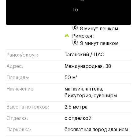
Доходность:
9%
Метро:
Москва-Товарная :
8 минут пешком
Римская :
9 минут пешком
таганский
/
ЦАО
Район/округ:
Адрес:
Международная, 38
Площадь:
50 м²
Назначение:
магазин
аптека
бижутерия
сувениры
Высота потолков:
2.5 метра
Отделка:
с отделкой
Парковка:
бесплатная перед зданием