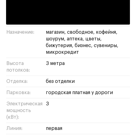
Адрес:
Динамовская, 1А
Площадь:
36 м²
Назначение:
магазин
свободное
кофейня
шоурум
аптека
цветы
бижутерия
бизнес
сувениры
микрокредит
Высота
3 метра
потолков:
Отделка:
без отделки
Парковка:
городская платная у дороги
Электрическая
3
мощность
(кВт):
Линия:
первая