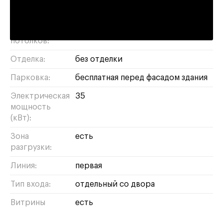
спортзал
кафе
бижутерия
бизнес
парикмахерская
сувениры
Высота
5 метров
потолков:
Отделка:
без отделки
Парковка:
бесплатная перед фасадом здания
Электрическая
35
мощность
(кВт):
Зона
есть
разгрузки:
Линия:
первая
Тип входа:
отдельный со двора
Витрины
есть