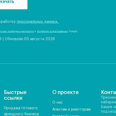
качать
бработку
персональных данных.
итике конфиденциальности
и
Условиям использования
Google.
B
|
Обновлён 05 августа 2026
Быстрые
О проекте
Конт
ссылки
Преснен
набереж
О нас
Башня «
Продажа готового
Агентам и риелторам
подъезд
арендного бизнеса