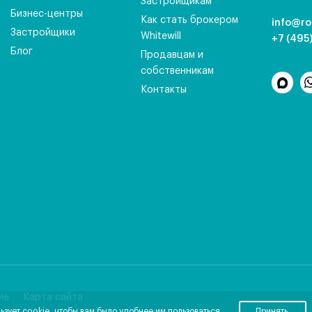
Застройщикам
Бизнес-центры
Как стать брокером
info@ro
Застройщики
Whitewill
+7 (495
Блог
Продавцам и
собственникам
Контакты
ие
Карта сайта
ьзует cookie, чтобы вам было удобнее им пользоваться.
Принять