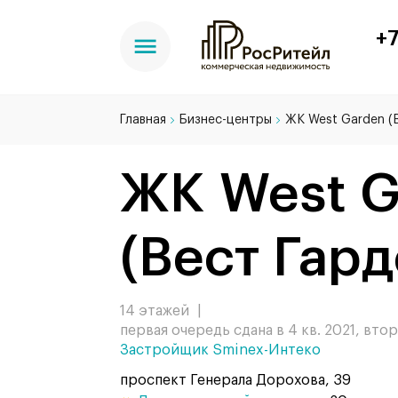
+7
Главная
Бизнес-центры
ЖК West Garden (
ЖК West G
(Вест Гард
14 этажей
|
первая очередь сдана в 4 кв. 2021, вто
Застройщик Sminex-Интеко
проспект Генерала Дорохова, 39