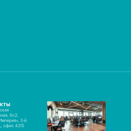
акты
ская
ная, 6с2,
Империя», 3-й
, офис 4315