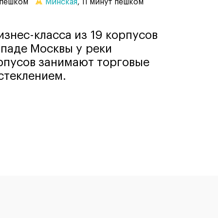
 пешком
Минская
, 11 минут пешком
знес-класса из 19 корпусов
ападе Москвы у реки
рпусов занимают торговые
стеклением.