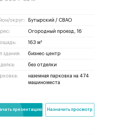
йон/округ:
бутырский
/
СВАО
рес:
Огородный проезд, 16
ощадь:
163 м²
п здания:
бизнес-центр
делка:
без отделки
рковка:
наземная парковка на 474
машиноместа
ачать презентацию
Назначить просмотр