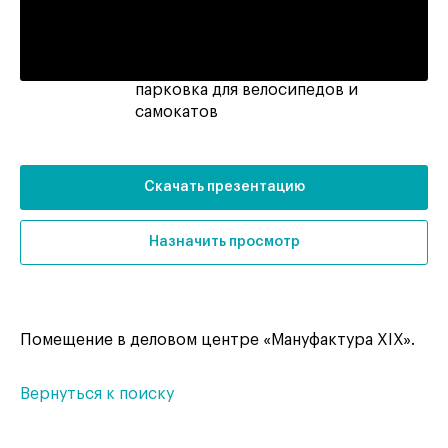
Отделка:
без отделки
Парковка:
закрытая наземная на 85 мест,
парковка для велосипедов и
самокатов
Скачать презентацию
Назначить просмотр
Помещение в деловом центре «Мануфактура XIX».
Вернуться к поиску