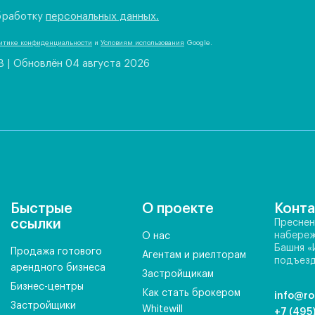
бработку
персональных данных.
итике конфиденциальности
и
Условиям использования
Google.
B
|
Обновлён 04 августа 2026
Быстрые
О проекте
Конт
ссылки
Преснен
набереж
О нас
Башня «
Продажа готового
Агентам и риелторам
подъезд
арендного бизнеса
Застройщикам
Бизнес-центры
Как стать брокером
info@ro
Застройщики
Whitewill
+7 (495