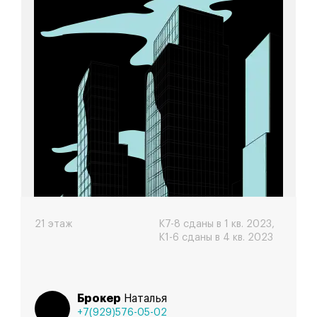
Лаки
21 этаж
К7-8 сданы в 1 кв. 2023,
К1-6 сданы в 4 кв. 2023
Брокер
Наталья
+7(929)576-05-02