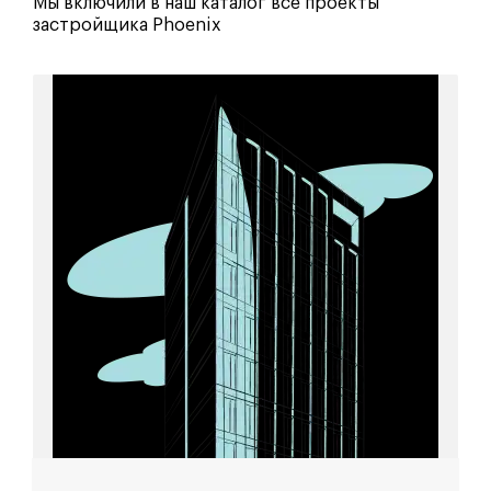
Мы включили в наш каталог все проекты
застройщика Phoenix
Дин Хаус