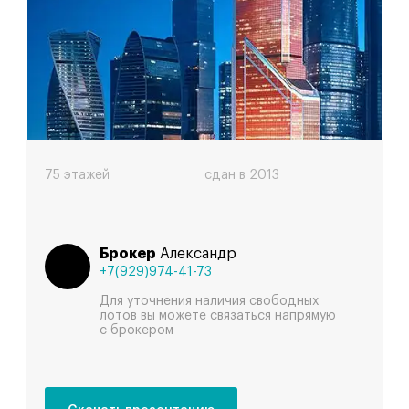
Меркурий
75 этажей
сдан в 2013
Брокер
Александр
+7(929)974-41-73
Для уточнения наличия свободных
лотов вы можете связаться напрямую
с брокером